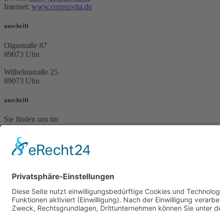
Internet:
www.corpusvita.de
anschrift
Olgastraße 87
89073 Ulm
Wilhelmstraße 25
89073 Ulm
anschrift
Sie finden uns im
Ulmer Praxiszentrum
Olgastrasse 87
89073 Ulm
kontakt
Telefon: 0731 – 65935
Telefax: 0731 – 60952
E-Mail: info@corpusvita.de
Internet: www.corpusvita.de