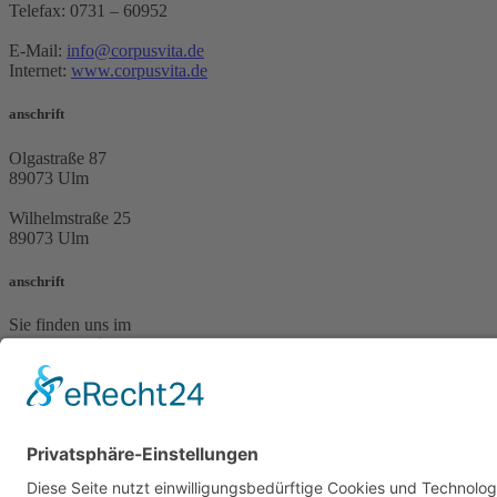
Telefax: 0731 – 60952
E-Mail:
info@corpusvita.de
Internet:
www.corpusvita.de
anschrift
Olgastraße 87
89073 Ulm
Wilhelmstraße 25
89073 Ulm
anschrift
Sie finden uns im
Ulmer Praxiszentrum
Olgastrasse 87
89073 Ulm
kontakt
Telefon: 0731 – 65935
Telefax: 0731 – 60952